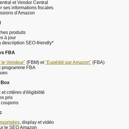
entral et Vendor Central
 ses informations fiscales
issions d'Amazon
t
ches produits
s à jour
a description SEO-friendly*
 vs FBA
 le Vendeur"
(FBM) et
"Expédié par Amazon"
(FBA)
du programme FBA
ques
y Box
 critères d'éligibilité
es prix
s coupons
c
nsorisées
, display et vidéo
our le SEO Amazon