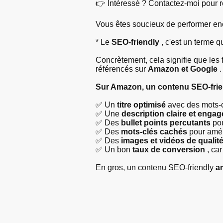
👉 Intéressé ? Contactez-moi pour ré
Vous êtes soucieux de performer enc
* Le
SEO-friendly
, c'est un terme 
Concrètement, cela signifie que les
référencés sur
Amazon et Google
.
Sur Amazon, un contenu SEO-frien
✅ Un
titre optimisé
avec des mots-c
✅ Une
description claire et enga
✅ Des
bullet points percutants
pou
✅ Des
mots-clés cachés
pour améli
✅ Des
images et vidéos de qualit
✅ Un bon
taux de conversion
, car
En gros, un contenu SEO-friendly
a