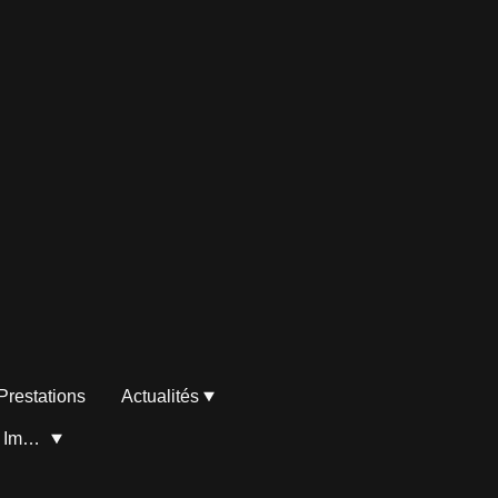
 Prestations
Actualités
Eric Cairou Conseiller Immobilier Liberkeys