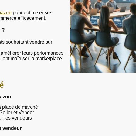
mazon
pour optimiser ses
commerce efficacement.
n ?
ts souhaitant vendre sur
 améliorer leurs performances
ulant maîtriser la marketplace
é
mazon
a place de marché
Seller et Vendor
ur les vendeurs
te vendeur