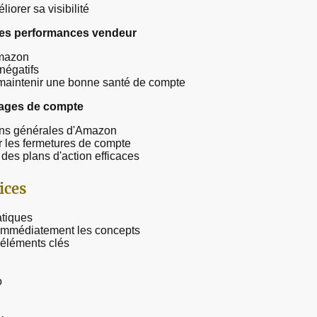
iorer sa visibilité
t des performances vendeur
Amazon
 négatifs
r maintenir une bonne santé de compte
ocages de compte
ions générales d'Amazon
r les fermetures de compte
 des plans d'action efficaces
ices
atiques
r immédiatement les concepts
 éléments clés
o